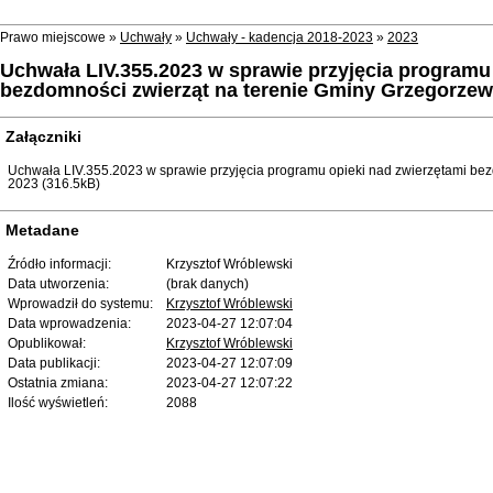
Prawo miejscowe »
Uchwały
»
Uchwały - kadencja 2018-2023
»
2023
Uchwała LIV.355.2023 w sprawie przyjęcia programu
bezdomności zwierząt na terenie Gminy Grzegorzew
Załączniki
Uchwała LIV.355.2023 w sprawie przyjęcia programu opieki nad zwierzętami be
2023 (316.5kB)
Metadane
Źródło informacji:
Krzysztof Wróblewski
Data utworzenia:
(brak danych)
Wprowadził do systemu:
Krzysztof Wróblewski
Data wprowadzenia:
2023-04-27 12:07:04
Opublikował:
Krzysztof Wróblewski
Data publikacji:
2023-04-27 12:07:09
Ostatnia zmiana:
2023-04-27 12:07:22
Ilość wyświetleń:
2088