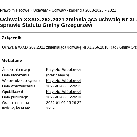
Prawo miejscowe »
Uchwały
»
Uchwały - kadencja 2018-2023
»
2021
Uchwała XXXIX.262.2021 zmieniająca uchwałę Nr XL/
sprawie Statutu Gminy Grzegorzew
Załączniki
Uchwała XXXIX.262.2021 zmieniająca uchwałę Nr XL.266.2018 Rady Gminy Grzeg
Metadane
Źródło informacji:
Krzysztof Wróblewski
Data utworzenia:
(brak danych)
Wprowadził do systemu:
Krzysztof Wróblewski
Data wprowadzenia:
2022-01-05 15:29:15
Opublikował:
Krzysztof Wróblewski
Data publikacji:
2022-01-05 15:29:18
Ostatnia zmiana:
2022-01-05 15:29:27
Ilość wyświetleń:
3239