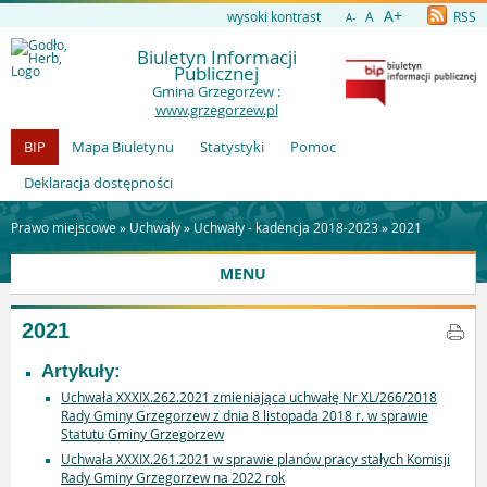
A+
wysoki kontrast
A
RSS
A-
Biuletyn Informacji
Publicznej
Gmina Grzegorzew :
www.grzegorzew.pl
BIP
Mapa Biuletynu
Statystyki
Pomoc
Deklaracja dostępności
Prawo miejscowe »
Uchwały
»
Uchwały - kadencja 2018-2023
»
2021
MENU
2021
Artykuły:
Uchwała XXXIX.262.2021 zmieniająca uchwałę Nr XL/266/2018
Rady Gminy Grzegorzew z dnia 8 listopada 2018 r. w sprawie
Statutu Gminy Grzegorzew
Uchwała XXXIX.261.2021 w sprawie planów pracy stałych Komisji
Rady Gminy Grzegorzew na 2022 rok