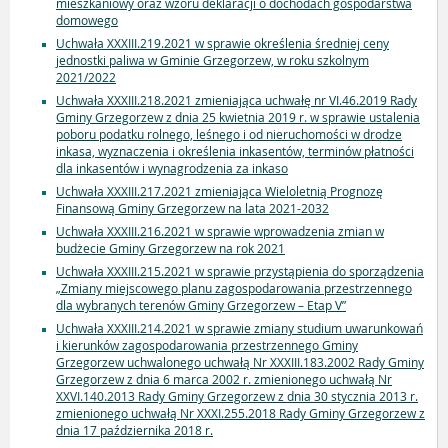
mieszkaniowy oraz wzoru deklaracji o dochodach gospodarstwa
domowego
Uchwała XXXIII.219.2021 w sprawie określenia średniej ceny
jednostki paliwa w Gminie Grzegorzew, w roku szkolnym
2021/2022
Uchwała XXXIII.218.2021 zmieniająca uchwałę nr VI.46.2019 Rady
Gminy Grzegorzew z dnia 25 kwietnia 2019 r. w sprawie ustalenia
poboru podatku rolnego, leśnego i od nieruchomości w drodze
inkasa, wyznaczenia i określenia inkasentów, terminów płatności
dla inkasentów i wynagrodzenia za inkaso
Uchwała XXXIII.217.2021 zmieniająca Wieloletnią Prognozę
Finansową Gminy Grzegorzew na lata 2021-2032
Uchwała XXXIII.216.2021 w sprawie wprowadzenia zmian w
budżecie Gminy Grzegorzew na rok 2021
Uchwała XXXIII.215.2021 w sprawie przystąpienia do sporządzenia
„Zmiany miejscowego planu zagospodarowania przestrzennego
dla wybranych terenów Gminy Grzegorzew – Etap V”
Uchwała XXXIII.214.2021 w sprawie zmiany studium uwarunkowań
i kierunków zagospodarowania przestrzennego Gminy
Grzegorzew uchwalonego uchwałą Nr XXXIII.183.2002 Rady Gminy
Grzegorzew z dnia 6 marca 2002 r. zmienionego uchwałą Nr
XXVI.140.2013 Rady Gminy Grzegorzew z dnia 30 stycznia 2013 r.
zmienionego uchwałą Nr XXXI.255.2018 Rady Gminy Grzegorzew z
dnia 17 października 2018 r.