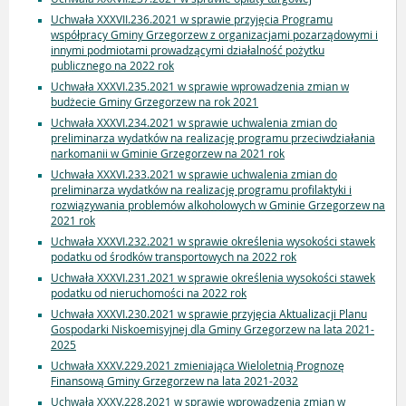
Uchwała XXXVII.236.2021 w sprawie przyjęcia Programu
współpracy Gminy Grzegorzew z organizacjami pozarządowymi i
innymi podmiotami prowadzącymi działalność pożytku
publicznego na 2022 rok
Uchwała XXXVI.235.2021 w sprawie wprowadzenia zmian w
budżecie Gminy Grzegorzew na rok 2021
Uchwała XXXVI.234.2021 w sprawie uchwalenia zmian do
preliminarza wydatków na realizację programu przeciwdziałania
narkomanii w Gminie Grzegorzew na 2021 rok
Uchwała XXXVI.233.2021 w sprawie uchwalenia zmian do
preliminarza wydatków na realizację programu profilaktyki i
rozwiązywania problemów alkoholowych w Gminie Grzegorzew na
2021 rok
Uchwała XXXVI.232.2021 w sprawie określenia wysokości stawek
podatku od środków transportowych na 2022 rok
Uchwała XXXVI.231.2021 w sprawie określenia wysokości stawek
podatku od nieruchomości na 2022 rok
Uchwała XXXVI.230.2021 w sprawie przyjęcia Aktualizacji Planu
Gospodarki Niskoemisyjnej dla Gminy Grzegorzew na lata 2021-
2025
Uchwała XXXV.229.2021 zmieniająca Wieloletnią Prognozę
Finansową Gminy Grzegorzew na lata 2021-2032
Uchwała XXXV.228.2021 w sprawie wprowadzenia zmian w