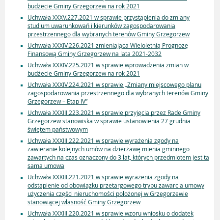
budżecie Gminy Grzegorzew na rok 2021
Uchwała XXXV.227.2021 w sprawie przystąpienia do zmiany
studium uwarunkowań i kierunków zagospodarowania
przestrzennego dla wybranych terenów Gminy Grzegorzew
Uchwała XXXIV.226.2021 zmieniająca Wieloletnią Prognozę
Finansową Gminy Grzegorzew na lata 2021-2032
Uchwała XXXIV.225.2021 w sprawie wprowadzenia zmian w
budżecie Gminy Grzegorzew na rok 2021
Uchwała XXXIV.224.2021 w sprawie „Zmiany miejscowego planu
zagospodarowania przestrzennego dla wybranych terenów Gminy
Grzegorzew – Etap IV”
Uchwała XXXIII.223.2021 w sprawie przyjęcia przez Rade Gminy
Grzegorzew stanowiska w sprawie ustanowienia 27 grudnia
świętem państwowym
Uchwała XXXIII.222.2021 w sprawie wyrażenia zgody na
zawieranie kolejnych umów na dzierżawę mienia gminnego
zawartych na czas oznaczony do 3 lat, których przedmiotem jest ta
sama umowa
Uchwała XXXIII.221.2021 w sprawie wyrażenia zgody na
odstąpienie od obowiązku przetargowego trybu zawarcia umowy
użyczenia części nieruchomości położonej w Grzegorzewie
stanowiącej własność Gminy Grzegorzew
Uchwała XXXIII.220.2021 w sprawie wzoru wniosku o dodatek