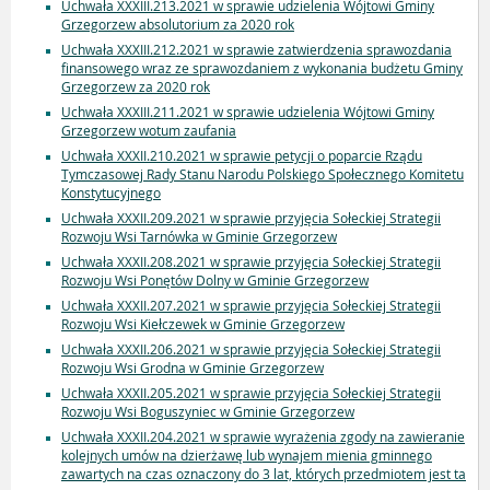
Uchwała XXXIII.213.2021 w sprawie udzielenia Wójtowi Gminy
Grzegorzew absolutorium za 2020 rok
Uchwała XXXIII.212.2021 w sprawie zatwierdzenia sprawozdania
finansowego wraz ze sprawozdaniem z wykonania budżetu Gminy
Grzegorzew za 2020 rok
Uchwała XXXIII.211.2021 w sprawie udzielenia Wójtowi Gminy
Grzegorzew wotum zaufania
Uchwała XXXII.210.2021 w sprawie petycji o poparcie Rządu
Tymczasowej Rady Stanu Narodu Polskiego Społecznego Komitetu
Konstytucyjnego
Uchwała XXXII.209.2021 w sprawie przyjęcia Sołeckiej Strategii
Rozwoju Wsi Tarnówka w Gminie Grzegorzew
Uchwała XXXII.208.2021 w sprawie przyjęcia Sołeckiej Strategii
Rozwoju Wsi Ponętów Dolny w Gminie Grzegorzew
Uchwała XXXII.207.2021 w sprawie przyjęcia Sołeckiej Strategii
Rozwoju Wsi Kiełczewek w Gminie Grzegorzew
Uchwała XXXII.206.2021 w sprawie przyjęcia Sołeckiej Strategii
Rozwoju Wsi Grodna w Gminie Grzegorzew
Uchwała XXXII.205.2021 w sprawie przyjęcia Sołeckiej Strategii
Rozwoju Wsi Boguszyniec w Gminie Grzegorzew
Uchwała XXXII.204.2021 w sprawie wyrażenia zgody na zawieranie
kolejnych umów na dzierżawę lub wynajem mienia gminnego
zawartych na czas oznaczony do 3 lat, których przedmiotem jest ta