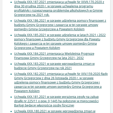
Uchwała XXX.187.2021 zmieniająca uchwałę Nr XXVII.170.2020 z
dnia 30 grudnia 2020 r. w sprawie uchwalenia programu
profilaktyki i rozwiązywania problemów alkoholowych w Gminie
Grzegorzew na 2021 rok.
Uchwała XXX.186.2021 w sprawie udzielenia pomocy finansowej z
budżetu Gminy Grzegorzew i zawarcia w tej sprawie umowy
pomiędzy Gminą Grzegorzew a Powiatem Kolskim
Uchwała XXX.185.2021 w sprawie udzielenia w latach 2021 i 2022
pomocy finansowej z budżetu Gminy Grzegorzew dla Powiatu
Kolskiego i zawarcia w tej sprawie umowy pomiędzy Gminą
Grzegorzew a Powiatem Kolskim
Uchwała XXX.184.2021 zmieniająca Wieloletnią Prognozę
Finansową Gminy Grzegorzew na lata 2021- 2032
Uchwała XXX.183.2021 w sprawie wprowadzenia zmian w
budżecie Gminy Grzegorzew na rok 2021
Uchwała XXX.182.2021 zmieniająca uchwałę Nr XXV.159.2020 Rady
Gminy Grzegorzew z dnia 26 listopada 2020 r. w sprawie
udzielenia pomocy finansowej z budżetu Gminy Grzegorzew i
zawarcia w tej sprawie umowy pomiędzy Gminą Grzegorzew a
Powiatem Kolskim
Uchwała XXX.181.2021 w sprawie wyrażenia zgody na zakup
działki nr 225/11 o pow. 0,1445 ha położonej w miejscowości
Barłogi będącej własnością osoby fizycznej
Uchwała XXIX.180.2021 w sprawie wprowadzenia zmian w