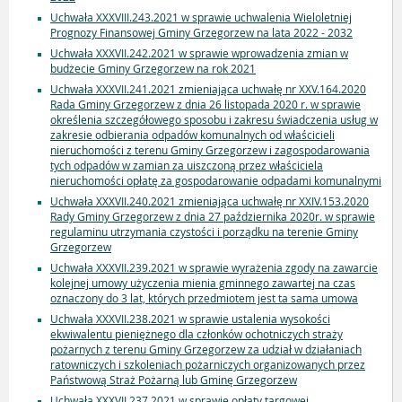
Uchwała XXXVIII.243.2021 w sprawie uchwalenia Wieloletniej
Prognozy Finansowej Gminy Grzegorzew na lata 2022 - 2032
Uchwała XXXVII.242.2021 w sprawie wprowadzenia zmian w
budżecie Gminy Grzegorzew na rok 2021
Uchwała XXXVII.241.2021 zmieniająca uchwałę nr XXV.164.2020
Rada Gminy Grzegorzew z dnia 26 listopada 2020 r. w sprawie
określenia szczegółowego sposobu i zakresu świadczenia usług w
zakresie odbierania odpadów komunalnych od właścicieli
nieruchomości z terenu Gminy Grzegorzew i zagospodarowania
tych odpadów w zamian za uiszczoną przez właściciela
nieruchomości opłatę za gospodarowanie odpadami komunalnymi
Uchwała XXXVII.240.2021 zmieniająca uchwałę nr XXIV.153.2020
Rady Gminy Grzegorzew z dnia 27 października 2020r. w sprawie
regulaminu utrzymania czystości i porządku na terenie Gminy
Grzegorzew
Uchwała XXXVII.239.2021 w sprawie wyrażenia zgody na zawarcie
kolejnej umowy użyczenia mienia gminnego zawartej na czas
oznaczony do 3 lat, których przedmiotem jest ta sama umowa
Uchwała XXXVII.238.2021 w sprawie ustalenia wysokości
ekwiwalentu pieniężnego dla członków ochotniczych straży
pożarnych z terenu Gminy Grzegorzew za udział w działaniach
ratowniczych i szkoleniach pożarniczych organizowanych przez
Państwową Straż Pożarną lub Gminę Grzegorzew
Uchwała XXXVII.237.2021 w sprawie opłaty targowej