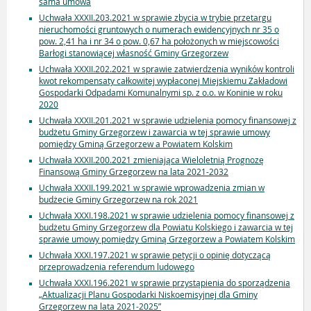
sama umowa
Uchwała XXXII.203.2021 w sprawie zbycia w trybie przetargu
nieruchomości gruntowych o numerach ewidencyjnych nr 35 o
pow. 2,41 ha i nr 34 o pow. 0,67 ha położonych w miejscowości
Barłogi stanowiącej własność Gminy Grzegorzew
Uchwała XXXII.202.2021 w sprawie zatwierdzenia wyników kontroli
kwot rekompensaty całkowitej wypłaconej Miejskiemu Zakładowi
Gospodarki Odpadami Komunalnymi sp. z o.o. w Koninie w roku
2020
Uchwała XXXII.201.2021 w sprawie udzielenia pomocy finansowej z
budżetu Gminy Grzegorzew i zawarcia w tej sprawie umowy
pomiędzy Gminą Grzegorzew a Powiatem Kolskim
Uchwała XXXII.200.2021 zmieniająca Wieloletnią Prognozę
Finansową Gminy Grzegorzew na lata 2021-2032
Uchwała XXXII.199.2021 w sprawie wprowadzenia zmian w
budżecie Gminy Grzegorzew na rok 2021
Uchwała XXXI.198.2021 w sprawie udzielenia pomocy finansowej z
budżetu Gminy Grzegorzew dla Powiatu Kolskiego i zawarcia w tej
sprawie umowy pomiędzy Gminą Grzegorzew a Powiatem Kolskim
Uchwała XXXI.197.2021 w sprawie petycji o opinię dotyczącą
przeprowadzenia referendum ludowego
Uchwała XXXI.196.2021 w sprawie przystąpienia do sporządzenia
„Aktualizacji Planu Gospodarki Niskoemisyjnej dla Gminy
Grzegorzew na lata 2021-2025”