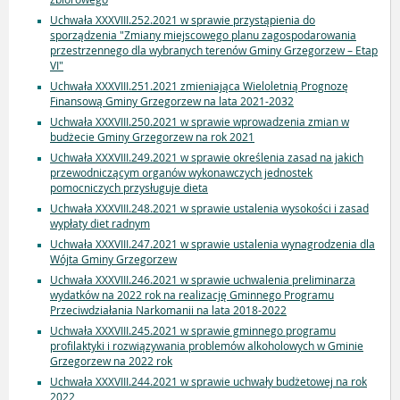
Uchwała XXXVIII.252.2021 w sprawie przystąpienia do
sporządzenia "Zmiany miejscowego planu zagospodarowania
przestrzennego dla wybranych terenów Gminy Grzegorzew – Etap
VI"
Uchwała XXXVIII.251.2021 zmieniająca Wieloletnią Prognozę
Finansową Gminy Grzegorzew na lata 2021-2032
Uchwała XXXVIII.250.2021 w sprawie wprowadzenia zmian w
budżecie Gminy Grzegorzew na rok 2021
Uchwała XXXVIII.249.2021 w sprawie określenia zasad na jakich
przewodniczącym organów wykonawczych jednostek
pomocniczych przysługuje dieta
Uchwała XXXVIII.248.2021 w sprawie ustalenia wysokości i zasad
wypłaty diet radnym
Uchwała XXXVIII.247.2021 w sprawie ustalenia wynagrodzenia dla
Wójta Gminy Grzegorzew
Uchwała XXXVIII.246.2021 w sprawie uchwalenia preliminarza
wydatków na 2022 rok na realizację Gminnego Programu
Przeciwdziałania Narkomanii na lata 2018-2022
Uchwała XXXVIII.245.2021 w sprawie gminnego programu
profilaktyki i rozwiązywania problemów alkoholowych w Gminie
Grzegorzew na 2022 rok
Uchwała XXXVIII.244.2021 w sprawie uchwały budżetowej na rok
2022