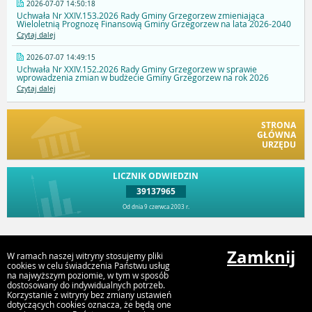
2026-07-07 14:50:18
Uchwała Nr XXIV.153.2026 Rady Gminy Grzegorzew zmieniająca
Wieloletnią Prognozę Finansową Gminy Grzegorzew na lata 2026-2040
Czytaj dalej
2026-07-07 14:49:15
Uchwała Nr XXIV.152.2026 Rady Gminy Grzegorzew w sprawie
wprowadzenia zmian w budżecie Gminy Grzegorzew na rok 2026
Czytaj dalej
STRONA
GŁÓWNA
URZĘDU
LICZNIK ODWIEDZIN
39137965
Od dnia 9 czerwca 2003 r.
Przejdź do góry
Zamknij
W ramach naszej witryny stosujemy pliki
cookies w celu świadczenia Państwu usług
na najwyższym poziomie, w tym w sposób
dostosowany do indywidualnych potrzeb.
Urząd Gminy Grzegorzew
Korzystanie z witryny bez zmiany ustawień
Plac 1000 lecia Państwa Polskiego 1, 62-640 Grzegorzew
dotyczących cookies oznacza, że będą one