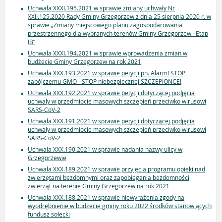
Uchwała XXXI.195.2021 w sprawie zmiany uchwały Nr
XXII.125.2020 Rady Gminy Grzegorzew z dnia 25 sierpnia 2020 r. w
sprawie „Zmiany miejscowego planu zagospodarowania
przestrzennego dla wybranych terenów Gminy Grzegorzew –Etap
IB”
Uchwała XXXI.194.2021 w sprawie wprowadzenia zmian w
budżecie Gminy Grzegorzew na rok 2021
Uchwała XXX.193.2021 w sprawie petycji pn. Alarm! STOP
zabójczemu GMO - STOP niebezpiecznej SZCZEPIONCE!
Uchwała XXX.192.2021 w sprawie petycji dotyczącej podjęcia
uchwały w przedmiocie masowych szczepień przeciwko wirusowi
SARS-CoV-2
Uchwała XXX.191.2021 w sprawie petycji dotyczącej podjęcia
uchwały w przedmiocie masowych szczepień przeciwko wirusowi
SARS-CoV-2
Uchwała XXX.190.2021 w sprawie nadania nazwy ulicy w
Grzegorzewie
Uchwała XXX.189.2021 w sprawie przyjęcia programu opieki nad
zwierzętami bezdomnymi oraz zapobiegania bezdomności
zwierząt na terenie Gminy Grzegorzew na rok 2021
Uchwała XXX.188.2021 w sprawie niewyrażenia zgody na
wyodrębnienie w budżecie gminy roku 2022 środków stanowiących
fundusz sołecki