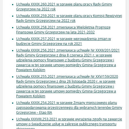
Uchwała XXXIX.260.2021 w sprawie planu pracy Rady Gminy
Grzegorzew na 2022 rok
Uchwała XXXIX.259.2021 w sprawie planu pracy Komisji Rewizyjnej
Rady Gminy Grzegorzew na 2022 rok
Uchwała XXXIX.258.2021 zmieniająca Wieloletnią Prognozę
Finansową Gminy Grzegorzew na lata 2021-2032
Uchwała XXXIX.257.2021 w sprawie wprowadzenia zmian w
budżecie Gminy Grzegorzew na rok 2021
Uchwała XXXIX.256.2021 zmieniająca uchwałę Nr XXXII/201/2021
Rady Gminy Grzegorzew z dnia 8 czerwca 2021 r. w sprawie
udzielenia pomocy finansowej z budżetu Gminy Grzegorzew i
zawarcia w tej sprawie umowy pomiędzy Gminą Grzegorzew a
Powiatem Kolskim
Uchwała XXXIX.255.2021 zmieniająca uchwałę Nr XXV/159/2020
Rady Gminy Grzegorzew z dnia 26 listopada 2020 r. w sprawie
udzielenia pomocy finansowej z budżetu Gminy Grzegorzew i
zawarcia w tej sprawie umowy pomiędzy Gminą Grzegorzew a
Powiatem Kolskim
Uchwała XXXIX.254.2021 w sprawie Zmiany miejscowego planu
zagospodarowania przestrzennego dla wybranych terenów Gminy
Grzegorzew – Etap IIIA
Uchwała XXXVIII.253.2021 w sprawie wyrażenia zgody na zawarcie
umowy o świadczenie usług w zakresie publicznego transportu
zbiorowego