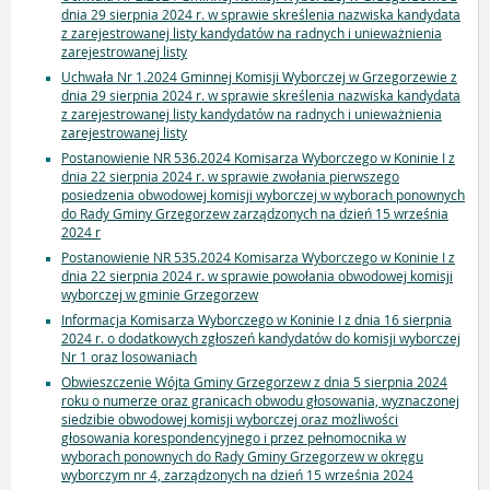
dnia 29 sierpnia 2024 r. w sprawie skreślenia nazwiska kandydata
z zarejestrowanej listy kandydatów na radnych i unieważnienia
zarejestrowanej listy
Uchwała Nr 1.2024 Gminnej Komisji Wyborczej w Grzegorzewie z
dnia 29 sierpnia 2024 r. w sprawie skreślenia nazwiska kandydata
z zarejestrowanej listy kandydatów na radnych i unieważnienia
zarejestrowanej listy
Postanowienie NR 536.2024 Komisarza Wyborczego w Koninie I z
dnia 22 sierpnia 2024 r. w sprawie zwołania pierwszego
posiedzenia obwodowej komisji wyborczej w wyborach ponownych
do Rady Gminy Grzegorzew zarządzonych na dzień 15 września
2024 r
Postanowienie NR 535.2024 Komisarza Wyborczego w Koninie I z
dnia 22 sierpnia 2024 r. w sprawie powołania obwodowej komisji
wyborczej w gminie Grzegorzew
Informacja Komisarza Wyborczego w Koninie I z dnia 16 sierpnia
2024 r. o dodatkowych zgłoszeń kandydatów do komisji wyborczej
Nr 1 oraz losowaniach
Obwieszczenie Wójta Gminy Grzegorzew z dnia 5 sierpnia 2024
roku o numerze oraz granicach obwodu głosowania, wyznaczonej
siedzibie obwodowej komisji wyborczej oraz możliwości
głosowania korespondencyjnego i przez pełnomocnika w
wyborach ponownych do Rady Gminy Grzegorzew w okręgu
wyborczym nr 4, zarządzonych na dzień 15 września 2024