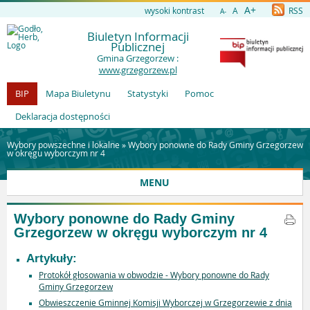
A+
wysoki kontrast
A
RSS
A-
Biuletyn Informacji
Publicznej
Gmina Grzegorzew :
www.grzegorzew.pl
BIP
Mapa Biuletynu
Statystyki
Pomoc
Deklaracja dostępności
Wybory powszechne i lokalne »
Wybory ponowne do Rady Gminy Grzegorzew
w okręgu wyborczym nr 4
MENU
Wybory ponowne do Rady Gminy
Grzegorzew w okręgu wyborczym nr 4
Artykuły:
Protokół głosowania w obwodzie - Wybory ponowne do Rady
Gminy Grzegorzew
Obwieszczenie Gminnej Komisji Wyborczej w Grzegorzewie z dnia