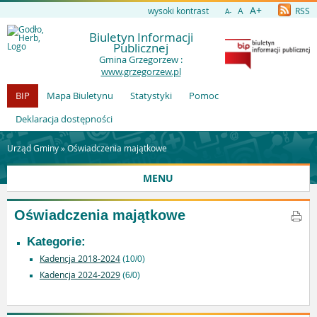
A+
wysoki kontrast
A
RSS
A-
Biuletyn Informacji
Publicznej
Gmina Grzegorzew :
www.grzegorzew.pl
BIP
Mapa Biuletynu
Statystyki
Pomoc
Deklaracja dostępności
Urząd Gminy »
Oświadczenia majątkowe
MENU
Oświadczenia majątkowe
Kategorie:
Kadencja 2018-2024
(10/0)
Kadencja 2024-2029
(6/0)