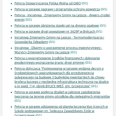
Petycja Stowarzyszenia Polska Wolna od GMO
(0/1)
Petycja w sprawie naprawy i programów ochrony powietrza
(0/1)
Petycja - Inicjatywa - Zmieniajmy Gminy na Lepsze - dywers-zrodel-
energii
(0/1)
Petycja w sprawie obniżenia stawki vat na drewno opałowe
(0/1)
Petycja w sprawie drogi powiatowej nr 3429P w Bylicach
(0/1)
Inicjatywa Zmienajmy Gminy na Lepsze - Termomodernizacja i
Gospodarka Odpadami
(0/1)
Inicjatywa - Dbajmy o usprawnienie procesu inwestycyjnego -
Wszyscy Zmieniajmy Gminy na Lepsze
(0/1)
Petycja o wyasygnowanie środków finansowych i dokonanie
geodezyjnego wyznaczenia granic drogi gminnej
(0/1)
Petycja dotycząca "Postępowania w sprawie wydania decyzji o
środowiskowych uwarunkowaniach dla przedsięwzięcia
polegającego na budowie 3 budynków inwentarskich do chowu
brojlera kurzego z niezbędną infrastrukturą techniczną na działce
o nr ewid. 114, obręb BYLICE WIEŚ, gm. Grzegorzew"
(0/1)
Petycja w sprawie podjęcia działań w zakresie zapobieżenia
tworzenia na terenie gminy ośrodków dla nielegalnych imigrantów
(0/1)
Petycja w sprawie odstąpienia od planów łączenia klas trzecich w
Szkole podstawowej im. Tadeusza Zawadzkiego Zośki w
Grzegorzewie
(0/1)