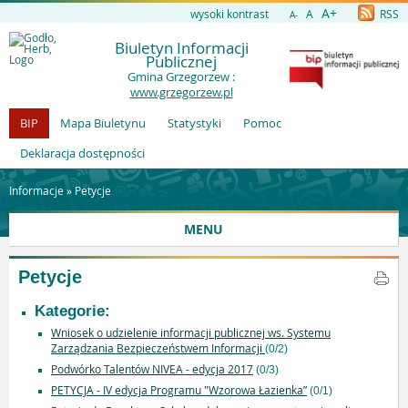
A+
wysoki kontrast
A
RSS
A-
Biuletyn Informacji
Publicznej
Gmina Grzegorzew :
www.grzegorzew.pl
BIP
Mapa Biuletynu
Statystyki
Pomoc
Deklaracja dostępności
Informacje »
Petycje
MENU
Petycje
Kategorie:
Wniosek o udzielenie informacji publicznej ws. Systemu
Zarządzania Bezpieczeństwem Informacji
(0/2)
Podwórko Talentów NIVEA - edycja 2017
(0/3)
PETYCJA - IV edycja Programu "Wzorowa Łazienka”
(0/1)