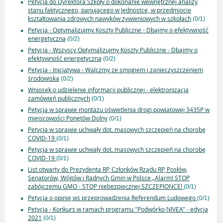
Petycja do Dyrektora Szkoły o dokonanie wewnętrznej analizy
stanu faktycznego, panującego w Jednostce, w przedmiocie
kształtowania zdrowych nawyków żywieniowych w szkołach
(0/1)
Petycja - Optymalizujmy Koszty Publiczne - Dbajmy o efektywność
energetyczną
(0/2)
Petycja - Wszyscy Optymalizujmy Koszty Publiczne - Dbajmy o
efektywność energetyczną
(0/2)
Petycja - Inicjatywa - Walczmy ze smogiem i zanieczyszczeniem
środowiska
(0/2)
Wniosek o udzielenie informacji publicznej - elektronizacja
zamówień publicznych
(0/1)
Petycja w sprawie montażu oświetlenia drogi powiatowej 3435P w
miejscowości Ponętów Dolny
(0/1)
Petycja w sprawie uchwały dot. masowych szczepień na chorobę
COVID-19
(0/1)
Petycja w sprawie uchwały dot. masowych szczepień na chorobę
COVID-19
(0/1)
List otwarty do Prezydenta RP, Członków Rządu RP, Posłów,
Senatorów, Wójtów i Radnych Gmin w Polsce „Alarm! STOP
zabójczemu GMO - STOP niebezpiecznej SZCZEPIONCE!
(0/1)
Petycja o opinię ws przeprowadzenia Referendum Ludowego
(0/1)
Petycja - Konkurs w ramach programu "Podwórko NIVEA" - edycja
2021
(0/1)