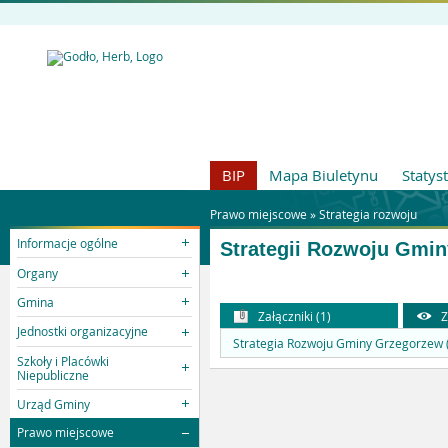
BIP
Mapa Biuletynu
Statys
Prawo miejscowe »
Strategia rozwoju
Informacje ogólne
Strategii Rozwoju Gmin
Organy
Gmina
Załączniki (1)
Z
Jednostki organizacyjne
Strategia Rozwoju Gminy Grzegorzew 
Szkoły i Placówki
Niepubliczne
Urząd Gminy
Prawo miejscowe