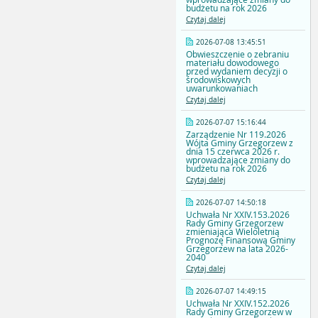
budżetu na rok 2026
Czytaj dalej
2026-07-08 13:45:51
Obwieszczenie o zebraniu
materiału dowodowego
przed wydaniem decyzji o
środowiskowych
uwarunkowaniach
Czytaj dalej
2026-07-07 15:16:44
Zarządzenie Nr 119.2026
Wójta Gminy Grzegorzew z
dnia 15 czerwca 2026 r.
wprowadzające zmiany do
budżetu na rok 2026
Czytaj dalej
2026-07-07 14:50:18
Uchwała Nr XXIV.153.2026
Rady Gminy Grzegorzew
zmieniająca Wieloletnią
Prognozę Finansową Gminy
Grzegorzew na lata 2026-
2040
Czytaj dalej
2026-07-07 14:49:15
Uchwała Nr XXIV.152.2026
Rady Gminy Grzegorzew w