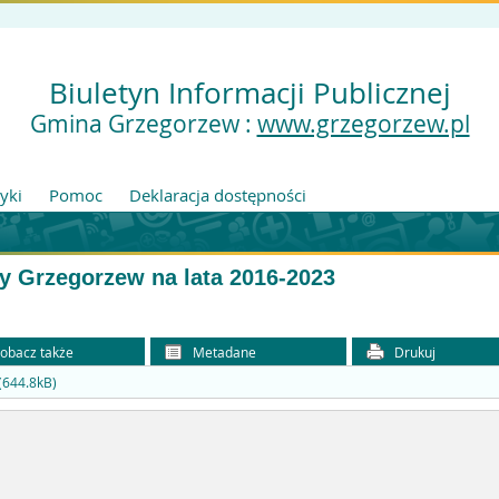
Biuletyn Informacji Publicznej
Gmina Grzegorzew :
www.grzegorzew.pl
tyki
Pomoc
Deklaracja dostępności
y Grzegorzew na lata 2016-2023
obacz także
Metadane
Drukuj
(644.8kB)