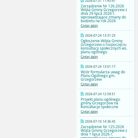
2026-07-31 11:43:47
Zarządzenie Nr 126.2026
Wójta Gminy Grzegorzew z
dnia 29 lipca 2026 r.
wprowadzające zmiany do
budżetu na rok 2026
Czytaj dalej
2026-07-24 13:31:25
Ogłoszenie Wójta Gminy
Grzegorzew o rozpoczęciu
konsultacji społecznych ws.
planu ogólnego
Czytaj dalej
2026-07-24 13:01:17
Wzór formularza uwag do
Planu Ogólnego gm.
Grzegorzew
Czytaj dalej
2026-07-24 12:59:51
Projekt planu ogólnego
gminy Grzegorzew na
konsultacje społeczne
Czytaj dalej
2026-07-10 14:36:45
Zarządzenie Nr 125.2026
Wójta Gminy Grzegorzew z
dnia 1 lipca 2026 r.
wprowadzające zmiany do