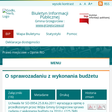
A+
wysoki kontrast
A
RSS
A-
Biuletyn Informacji
Publicznej
Gmina Grzegorzew :
www.grzegorzew.pl
BIP
Mapa Biuletynu
Statystyki
Pomoc
Deklaracja dostępności
Prawo miejscowe »
Opinie RIO
MENU
O sprawozadaniu z wykonania budżetu
Załączniki
Historia
Metadane
Drukuj
(16)
zmian
Uchwała Nr SO-0954.25.8.Ko.2011 wyrażająca opinię o
przedłożonym przez Wójta Gminy Grzegorzew sprawo
zadaniu z wykonania budźetu za 2010 r. (225.7kB)