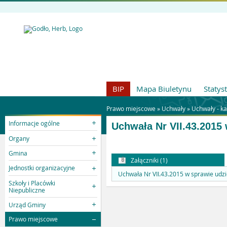
BIP
Mapa Biuletynu
Statys
Prawo miejscowe »
Uchwały
»
Uchwały - k
Informacje ogólne
Uchwała Nr VII.43.2015
Organy
Gmina
Załączniki (1)
Jednostki organizacyjne
Uchwała Nr VII.43.2015 w sprawie udzi
Szkoły i Placówki
Niepubliczne
Urząd Gminy
Prawo miejscowe