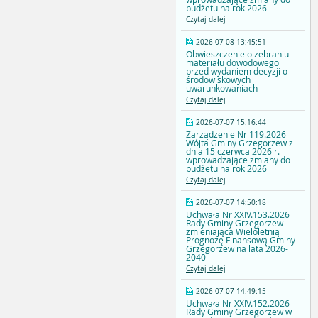
budżetu na rok 2026
Czytaj dalej
2026-07-08 13:45:51
Obwieszczenie o zebraniu
materiału dowodowego
przed wydaniem decyzji o
środowiskowych
uwarunkowaniach
Czytaj dalej
2026-07-07 15:16:44
Zarządzenie Nr 119.2026
Wójta Gminy Grzegorzew z
dnia 15 czerwca 2026 r.
wprowadzające zmiany do
budżetu na rok 2026
Czytaj dalej
2026-07-07 14:50:18
Uchwała Nr XXIV.153.2026
Rady Gminy Grzegorzew
zmieniająca Wieloletnią
Prognozę Finansową Gminy
Grzegorzew na lata 2026-
2040
Czytaj dalej
2026-07-07 14:49:15
Uchwała Nr XXIV.152.2026
Rady Gminy Grzegorzew w