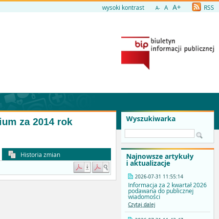
A+
wysoki kontrast
A
RSS
A-
Wyszukiwarka
ium za 2014 rok
Historia zmian
Najnowsze artykuły
i aktualizacje
2026-07-31 11:55:14
Informacja za 2 kwartał 2026
podawana do publicznej
wiadomości
Czytaj dalej