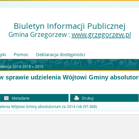
Biuletyn Informacji Publicznej
Gmina Grzegorzew :
www.grzegorzew.pl
tyki
Pomoc
Deklaracja dostępności
adencja 2014-2018
»
2015
 w sprawie udzielenia Wójtowi Gminy absolutor
Metadane
Drukuj
elenia Wójtowi Gminy absolutorium za 2014 rok (97.4kB)