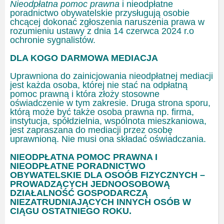
Nieodpłatna pomoc prawna
i nieodpłatne
poradnictwo obywatelskie przysługują osobie
chcącej dokonać zgłoszenia naruszenia prawa w
rozumieniu ustawy z dnia 14 czerwca 2024 r.o
ochronie sygnalistów.
DLA KOGO DARMOWA MEDIACJA
Uprawniona do zainicjowania nieodpłatnej mediacji
jest każda osoba, której nie stać na odpłatną
pomoc prawną i która złoży stosowne
oświadczenie w tym zakresie. Druga strona sporu,
którą może być także osoba prawna np. firma,
instytucja, spółdzielnia, wspólnota mieszkaniowa,
jest zapraszana do mediacji przez osobę
uprawnioną. Nie musi ona składać oświadczania.
NIEODPŁATNA POMOC PRAWNA I
NIEODPŁATNE PORADNICTWO
OBYWATELSKIE DLA
OSOÓB FIZYCZNYCH –
PROWADZĄCYCH JEDNOOSOBOWĄ
DZIAŁALNOŚĆ GOSPODARCZĄ
NIEZATRUDNIAJĄCYCH INNYCH OSÓB W
CIĄGU OSTATNIEGO ROKU.