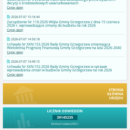
decyzji o środowiskowych uwarunkowaniach
Czytaj dalej
2026-07-07 15:16:44
Zarządzenie Nr 119.2026 Wójta Gminy Grzegorzew z dnia 15 czerwca
2026 r. wprowadzające zmiany do budżetu na rok 2026
Czytaj dalej
2026-07-07 14:50:18
Uchwała Nr XXIV.153.2026 Rady Gminy Grzegorzew zmieniająca
Wieloletnią Prognozę Finansową Gminy Grzegorzew na lata 2026-2040
Czytaj dalej
2026-07-07 14:49:15
Uchwała Nr XXIV.152.2026 Rady Gminy Grzegorzew w sprawie
wprowadzenia zmian w budżecie Gminy Grzegorzew na rok 2026
Czytaj dalej
STRONA
GŁÓWNA
URZĘDU
LICZNIK ODWIEDZIN
39145235
Od dnia 9 czerwca 2003 r.