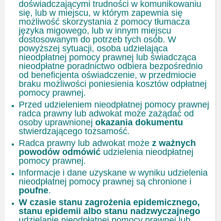
doświadczającymi trudności w komunikowaniu
się, lub w miejscu, w którym zapewnia się
możliwość skorzystania z pomocy tłumacza
języka migowego, lub w innym miejscu
dostosowanym do potrzeb tych osób. W
powyższej sytuacji, osoba udzielająca
nieodpłatnej pomocy prawnej lub świadcząca
nieodpłatne poradnictwo odbiera bezpośrednio
od beneficjenta oświadczenie, w przedmiocie
braku możliwości poniesienia kosztów odpłatnej
pomocy prawnej.
Przed udzieleniem nieodpłatnej pomocy prawnej
radca prawny lub adwokat może zażądać od
osoby uprawnionej
okazania dokumentu
stwierdzającego tożsamość.
Radca prawny lub adwokat może
z ważnych
powodów odmówić
udzielenia nieodpłatnej
pomocy prawnej.
Informacje i dane uzyskane w wyniku udzielenia
nieodpłatnej pomocy prawnej są chronione i
poufne
.
W czasie stanu zagrożenia epidemicznego,
stanu epidemii albo stanu nadzwyczajnego
udzielanie nieodpłatnej pomocy prawnej lub