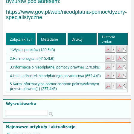
dyżurów pod adresem:
https://www.gov.pl/web/nieodplatna-pomoc/dyzury-
specjalistyczne
Historia
Załączniki (5)
Metadane
Drukuj
zmian
1.Wykaz punktów (189.5kB)
2.Harmonogram (415.4kB)
3.Informacja o nieodpłatnej pomocy prawnej (270.9kB)
4.Lista jednostek nieodpłatnego poradnictwa (652.4kB)
5.Karta informacyjna pomoc osobom pokrzywdzonym
przestepstwem(1) (237.4kB)
Wyszukiwarka
Najnowsze artykuły i aktualizacje