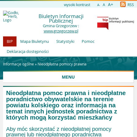
A+
wysoki kontrast
A
RSS
A-
Biuletyn Informacji
Publicznej
Gmina Grzegorzew :
www.grzegorzew.pl
BIP
Mapa Biuletynu
Statystyki
Pomoc
Deklaracja dostępności
Informacje ogólne »
Nieodpłatna pomocy prawna
MENU
Nieodpłatna pomoc prawna i nieodpłatne
poradnictwo obywatelskie na terenie
powiatu kolskiego oraz informacja na
temat innych jednostek poradnictwa z
których mogą korzystać mieszkańcy
Aby móc skorzystać z nieodpłatnej pomocy
prawnej lub nieodpłatnego poradnictwa