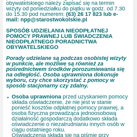
obywatelskiego należy zapisać się na termin
wizyty od poniedziałku do piątku w godz. od 7.30
do 15.30 pod numerem:
(63) 26 17 823 lub e-
mail: npp@starostwokolskie.pl
SPOSÓB UDZIELANIA NIEODPŁATNEJ
POMOCY PRAWNEJ LUB ŚWIADCZENIA
NIEODPŁATNEGO PORADNICTWA
OBYWATELSKIEGO
Porady udzielane są podczas osobistej wizyty
w punkcie, ale możliwe są również za
pośrednictwem środków porozumiewania się
na odległość. Osoba uprawniona dokonuje
wyboru, czy chce skorzystać z pomocy w
sposób stacjonarny czy zdalny.
Osoba uprawniona
przed uzyskaniem pomocy
składa oświadczenie, że nie jest w stanie
ponieść kosztów odpłatnej pomocy prawnej, a
osoba fizyczna prowadząca jednoosobową
działalność gospodarczą dodatkowo składa
oświadczenie o niezatrudnianiu innych osób w
ciągu ostatniego roku.
Oświadczenia składa się na piśmie przy