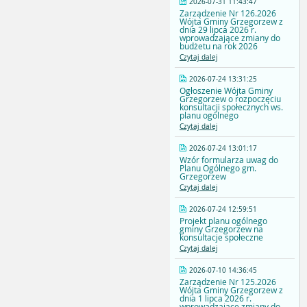
2026-07-31 11:43:47
Zarządzenie Nr 126.2026
Wójta Gminy Grzegorzew z
dnia 29 lipca 2026 r.
wprowadzające zmiany do
budżetu na rok 2026
Czytaj dalej
2026-07-24 13:31:25
Ogłoszenie Wójta Gminy
Grzegorzew o rozpoczęciu
konsultacji społecznych ws.
planu ogólnego
Czytaj dalej
2026-07-24 13:01:17
Wzór formularza uwag do
Planu Ogólnego gm.
Grzegorzew
Czytaj dalej
2026-07-24 12:59:51
Projekt planu ogólnego
gminy Grzegorzew na
konsultacje społeczne
Czytaj dalej
2026-07-10 14:36:45
Zarządzenie Nr 125.2026
Wójta Gminy Grzegorzew z
dnia 1 lipca 2026 r.
wprowadzające zmiany do