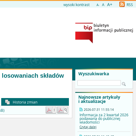
A+
wysoki kontrast
A
RSS
A-
Wyszukiwarka
o losowaniach składów
Najnowsze artykuły
i aktualizacje
Historia zmian
2026-07-31 11:55:14
kB)
Informacja za 2 kwartał 2026
podawana do publicznej
wiadomości
Czytaj dalej