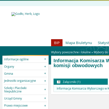
BIP
Mapa Biuletynu
Statys
Wybory powszechne i lokalne »
Wybory do 
Informacje ogólne
Informacja Komisarza W
komisji obwodowych
Organy
Gmina
Jednostki organizacyjne
Załączniki (1)
Szkoły i Placówki
Informacja Komisarza Wyborczego w Ko
Niepubliczne
Urząd Gminy
Prawo miejscowe