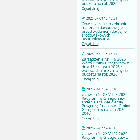
budżetu na rok 2026
Czytaj dalej
2026-07-08 13:45:51
Obwieszczenie o zebraniu
materiału dowodowego
przed wydaniem decyzji o
środowiskowych
uwarunkowaniach
Czytaj dalej
2026-07-07 15:16:44
Zarządzenie Nr 119.2026
Wójta Gminy Grzegorzew z
dnia 15 czerwca 2026 r.
wprowadzające zmiany do
budżetu na rok 2026
Czytaj dalej
2026-07-07 14:50:18
Uchwała Nr XXIV.153.2026
Rady Gminy Grzegorzew
zmieniająca Wieloletnią
Prognozę Finansową Gminy
Grzegorzew na lata 2026-
2040
Czytaj dalej
2026-07-07 14:49:15
Uchwała Nr XXIV.152.2026
Rady Gminy Grzegorzew w