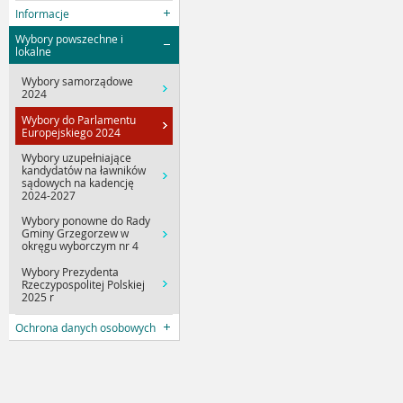
Informacje
Wybory powszechne i
lokalne
Wybory samorządowe
2024
Wybory do Parlamentu
Europejskiego 2024
Wybory uzupełniające
kandydatów na ławników
sądowych na kadencję
2024-2027
Wybory ponowne do Rady
Gminy Grzegorzew w
okręgu wyborczym nr 4
Wybory Prezydenta
Rzeczypospolitej Polskiej
2025 r
Ochrona danych osobowych