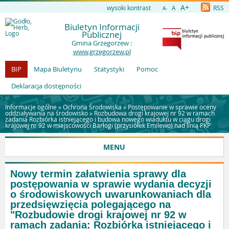
A+
wysoki kontrast
A
RSS
A-
Biuletyn Informacji
Publicznej
Gmina Grzegorzew :
www.grzegorzew.pl
BIP
Mapa Biuletynu
Statystyki
Pomoc
Deklaracja dostępności
Informacje ogólne »
Ochrona Środowiska
»
Postępowanie w sprawie oceny
oddziaływania na środowisko
»
Rozbudowa drogi krajowej nr 92 w ramach
zadania Rozbiórka istniejącego i budowa nowego wiaduktu w ciągu drogi
krajowej nr 92 w miejscowości Barłogi (przysiółek Emilewo) nad linią PKP
MENU
Nowy termin załatwienia sprawy dla
postępowania w sprawie wydania decyzji
o środowiskowych uwarunkowaniach dla
przedsięwzięcia polegającego na
"Rozbudowie drogi krajowej nr 92 w
ramach zadania: Rozbiórka istniejącego i