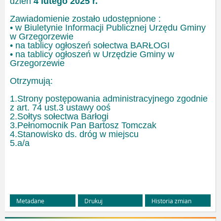
dzień
4 lutego 2025 r.
Zawiadomienie zostało udostępnione :
• w Biuletynie Informacji Publicznej Urzędu Gminy
w Grzegorzewie
• na tablicy ogłoszeń sołectwa BARŁOGI
• na tablicy ogłoszeń w Urzędzie Gminy w
Grzegorzewie
Otrzymują:
1.Strony postępowania administracyjnego zgodnie
z art. 74 ust.3 ustawy ooś
2.Sołtys sołectwa Barłogi
3.Pełnomocnik Pan Bartosz Tomczak
4.Stanowisko ds. dróg w miejscu
5.a/a
Metadane
Drukuj
Historia zmian