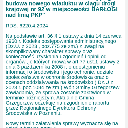
budowa nowego wiaduktu w ciągu drogi
krajowej nr 92 w miejscowości BARŁOGI
nad linią PKP"
RDS. 6220.4.2024
Na podstawie art. 36 § 1 ustawy z dnia 14 czerwca
1960 r. Kodeks postępowania administracyjnego
(Dz.U. z 2023 , poz.775 ze zm.) z uwagi na
skomplikowany charakter sprawy oraz
konieczność uzyskania uzgodnień i opinii od
organów , o których mowa w art.77 ust.1 ustawy z
dnia 3 października 2008 r. o udostępnieniu
informacji o środowisku i jego ochronie, udziale
społeczeństwa w ochronie środowiska oraz o
ocenach oddziaływania na środowisko ( Dz.U z
2023 r.,poz.1094 ze zm.) Wójt Gminy Grzegorzew
zawiadamia, że sprawa zostanie załatwiona w
terminie późniejszym. Aktualnie Gmina
Grzegorzew oczekuje na uzgodnienie raportu
przez Regionalnego Dyrektora Ochrony
Środowiska w Poznaniu.
Nowy termin załatwienia sprawy wyznacza się na