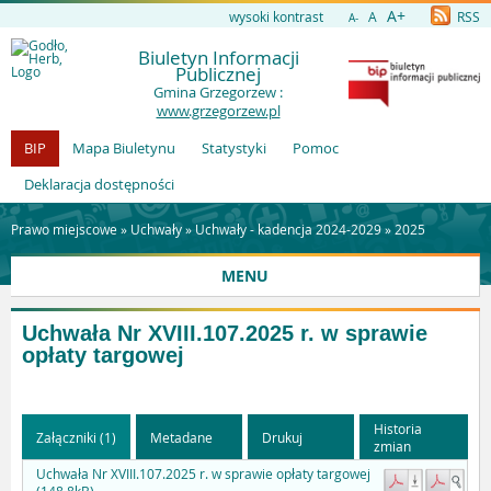
A+
wysoki kontrast
A
RSS
A-
Biuletyn Informacji
Publicznej
Gmina Grzegorzew :
www.grzegorzew.pl
BIP
Mapa Biuletynu
Statystyki
Pomoc
Deklaracja dostępności
Prawo miejscowe »
Uchwały
»
Uchwały - kadencja 2024-2029
»
2025
MENU
Uchwała Nr XVIII.107.2025 r. w sprawie
opłaty targowej
Historia
Załączniki (1)
Metadane
Drukuj
zmian
Uchwała Nr XVIII.107.2025 r. w sprawie opłaty targowej