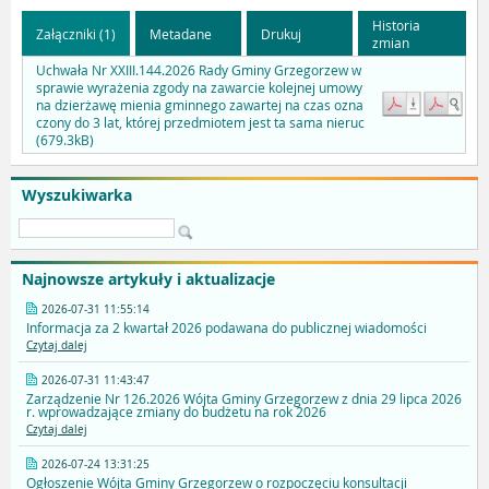
Historia
Załączniki (1)
Metadane
Drukuj
zmian
Uchwała Nr XXIII.144.2026 Rady Gminy Grzegorzew w
sprawie wyrażenia zgody na zawarcie kolejnej umowy
na dzierżawę mienia gminnego zawartej na czas ozna
czony do 3 lat, której przedmiotem jest ta sama nieruc
(679.3kB)
Wyszukiwarka
Najnowsze artykuły i aktualizacje
2026-07-31 11:55:14
Informacja za 2 kwartał 2026 podawana do publicznej wiadomości
Czytaj dalej
2026-07-31 11:43:47
Zarządzenie Nr 126.2026 Wójta Gminy Grzegorzew z dnia 29 lipca 2026
r. wprowadzające zmiany do budżetu na rok 2026
Czytaj dalej
2026-07-24 13:31:25
Ogłoszenie Wójta Gminy Grzegorzew o rozpoczęciu konsultacji