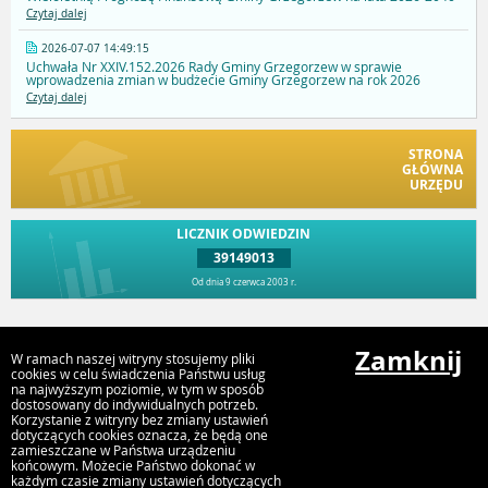
Czytaj dalej
2026-07-07 14:49:15
Uchwała Nr XXIV.152.2026 Rady Gminy Grzegorzew w sprawie
wprowadzenia zmian w budżecie Gminy Grzegorzew na rok 2026
Czytaj dalej
STRONA
GŁÓWNA
URZĘDU
LICZNIK ODWIEDZIN
39149013
Od dnia 9 czerwca 2003 r.
Przejdź do góry
Zamknij
W ramach naszej witryny stosujemy pliki
cookies w celu świadczenia Państwu usług
na najwyższym poziomie, w tym w sposób
dostosowany do indywidualnych potrzeb.
Urząd Gminy Grzegorzew
Korzystanie z witryny bez zmiany ustawień
Plac 1000 lecia Państwa Polskiego 1, 62-640 Grzegorzew
dotyczących cookies oznacza, że będą one
zamieszczane w Państwa urządzeniu
końcowym. Możecie Państwo dokonać w
każdym czasie zmiany ustawień dotyczących