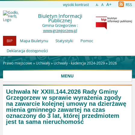
A+
wysoki kontrast
A
RSS
A-
Biuletyn Informacji
Publicznej
Gmina Grzegorzew :
www.grzegorzew.pl
BIP
Mapa Biuletynu
Statystyki
Pomoc
Deklaracja dostępności
Prawo miejscowe »
Uchwały
»
Uchwały - kadencja 2024-2029
»
2026
MENU
Uchwała Nr XXIII.144.2026 Rady Gminy
Grzegorzew w sprawie wyrażenia zgody
na zawarcie kolejnej umowy na dzierżawę
mienia gminnego zawartej na czas
oznaczony do 3 lat, której przedmiotem
jest ta sama nieruchomość