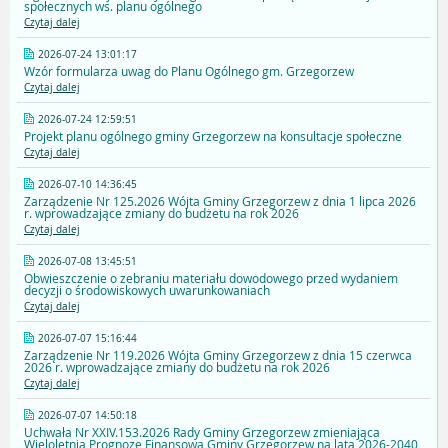
społecznych ws. planu ogólnego
Czytaj dalej
2026-07-24 13:01:17
Wzór formularza uwag do Planu Ogólnego gm. Grzegorzew
Czytaj dalej
2026-07-24 12:59:51
Projekt planu ogólnego gminy Grzegorzew na konsultacje społeczne
Czytaj dalej
2026-07-10 14:36:45
Zarządzenie Nr 125.2026 Wójta Gminy Grzegorzew z dnia 1 lipca 2026
r. wprowadzające zmiany do budżetu na rok 2026
Czytaj dalej
2026-07-08 13:45:51
Obwieszczenie o zebraniu materiału dowodowego przed wydaniem
decyzji o środowiskowych uwarunkowaniach
Czytaj dalej
2026-07-07 15:16:44
Zarządzenie Nr 119.2026 Wójta Gminy Grzegorzew z dnia 15 czerwca
2026 r. wprowadzające zmiany do budżetu na rok 2026
Czytaj dalej
2026-07-07 14:50:18
Uchwała Nr XXIV.153.2026 Rady Gminy Grzegorzew zmieniająca
Wieloletnią Prognozę Finansową Gminy Grzegorzew na lata 2026-2040