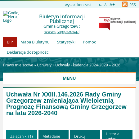
A+
wysoki kontrast
A
RSS
A-
Biuletyn Informacji
Publicznej
Gmina Grzegorzew :
www.grzegorzew.pl
BIP
Mapa Biuletynu
Statystyki
Pomoc
Deklaracja dostępności
Prawo miejscowe »
Uchwały
»
Uchwały - kadencja 2024-2029
»
2026
MENU
Uchwała Nr XXIII.146.2026 Rady Gminy
Grzegorzew zmieniająca Wieloletnią
Prognozę Finansową Gminy Grzegorzew
na lata 2026-2040
Historia
Załączniki (1)
Metadane
Drukuj
zmian