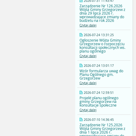
2026-07-31 11:43:47
Zarządzenie Nr 126.2026
Wójta Gminy Grzegorzew z
dnia 29 lipca 2026 r.
wprowadzające zmiany do
budżetu na rok 2026
Czytaj dalej
2026-07-24 13:31:25
Ogłoszenie Wójta Gminy
Grzegorzew o rozpoczęciu
konsultacji społecznych ws.
planu ogólnego
Czytaj dalej
2026-07-24 13:01:17
Wzór formularza uwag do
Planu Ogólnego gm.
Grzegorzew
Czytaj dalej
2026-07-24 12:59:51
Projekt planu ogólnego
gminy Grzegorzew na
konsultacje społeczne
Czytaj dalej
2026-07-10 14:36:45
Zarządzenie Nr 125.2026
Wójta Gminy Grzegorzew z
dnia 1 lipca 2026 r.
wprowadzające zmiany do