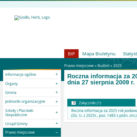
BIP
Mapa Biuletynu
Statys
Prawo miejscowe »
Budżet
»
2025
Informacje ogólne
Roczna informacja za 2
dnia 27 sierpnia 2009 r.
Organy
Gmina
Jednostki organizacyjne
Załączniki (1)
Szkoły i Placówki
Roczna informacja za 2025 rok podawan
Niepubliczne
(Dz. U. z 2025r., poz. 1483 z późn. zm.
Urząd Gminy
Prawo miejscowe