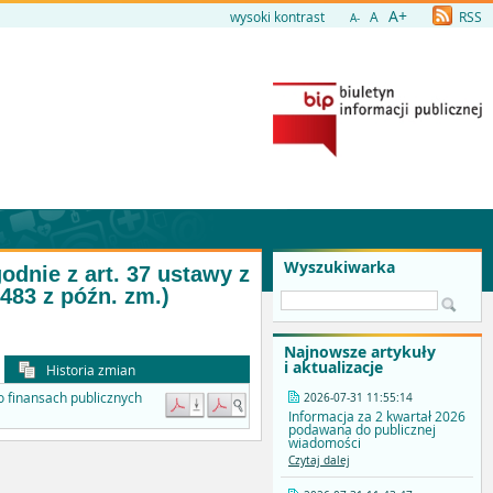
A+
wysoki kontrast
A
RSS
A-
Wyszukiwarka
dnie z art. 37 ustawy z
1483 z późn. zm.)
Najnowsze artykuły
i aktualizacje
Historia zmian
o finansach publicznych
2026-07-31 11:55:14
Informacja za 2 kwartał 2026
podawana do publicznej
wiadomości
Czytaj dalej