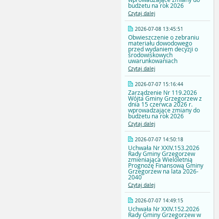
budżetu na rok 2026
Czytaj dalej
2026-07-08 13:45:51
Obwieszczenie o zebraniu
materiału dowodowego
przed wydaniem decyzji o
środowiskowych
uwarunkowaniach
Czytaj dalej
2026-07-07 15:16:44
Zarządzenie Nr 119.2026
Wójta Gminy Grzegorzew z
dnia 15 czerwca 2026 r.
wprowadzające zmiany do
budżetu na rok 2026
Czytaj dalej
2026-07-07 14:50:18
Uchwała Nr XXIV.153.2026
Rady Gminy Grzegorzew
zmieniająca Wieloletnią
Prognozę Finansową Gminy
Grzegorzew na lata 2026-
2040
Czytaj dalej
2026-07-07 14:49:15
Uchwała Nr XXIV.152.2026
Rady Gminy Grzegorzew w