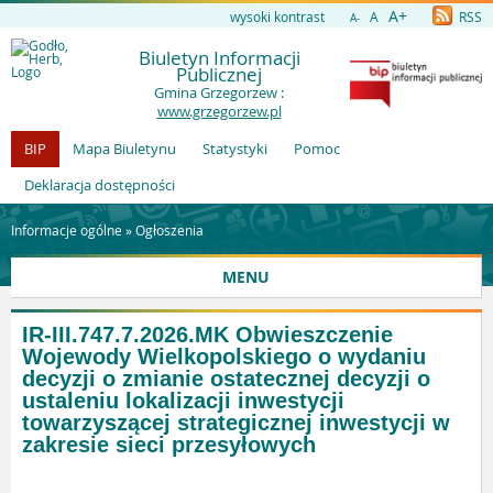
A+
wysoki kontrast
A
RSS
A-
Biuletyn Informacji
Publicznej
Gmina Grzegorzew :
www.grzegorzew.pl
BIP
Mapa Biuletynu
Statystyki
Pomoc
Deklaracja dostępności
Informacje ogólne »
Ogłoszenia
MENU
IR-III.747.7.2026.MK Obwieszczenie
Wojewody Wielkopolskiego o wydaniu
decyzji o zmianie ostatecznej decyzji o
ustaleniu lokalizacji inwestycji
towarzyszącej strategicznej inwestycji w
zakresie sieci przesyłowych