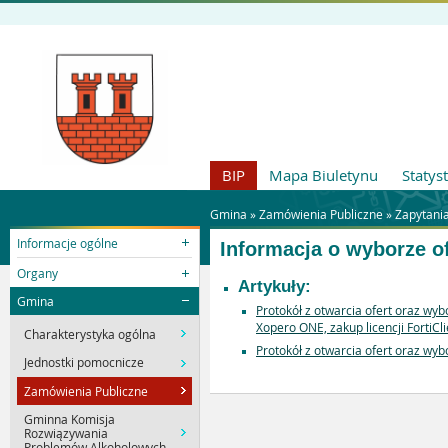
BIP
Mapa Biuletynu
Statys
Gmina »
Zamówienia Publiczne
»
Zapytani
Informacje ogólne
Informacja o wyborze o
Organy
Artykuły:
Gmina
Protokół z otwarcia ofert oraz wyb
Xopero ONE, zakup licencji FortiC
Charakterystyka ogólna
Protokół z otwarcia ofert oraz w
Jednostki pomocnicze
Zamówienia Publiczne
Gminna Komisja
Rozwiązywania
Problemów Alkoholowych