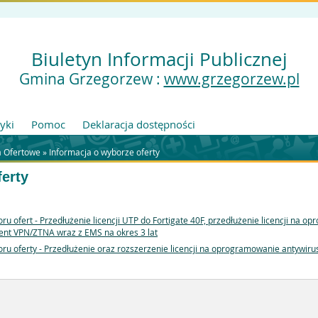
Biuletyn Informacji Publicznej
Gmina Grzegorzew :
www.grzegorzew.pl
tyki
Pomoc
Deklaracja dostępności
a Ofertowe
»
Informacja o wyborze oferty
ferty
oru ofert - Przedłużenie licencji UTP do Fortigate 40F, przedłużenie licencji na
lient VPN/ZTNA wraz z EMS na okres 3 lat
yboru oferty - Przedłużenie oraz rozszerzenie licencji na oprogramowanie anty