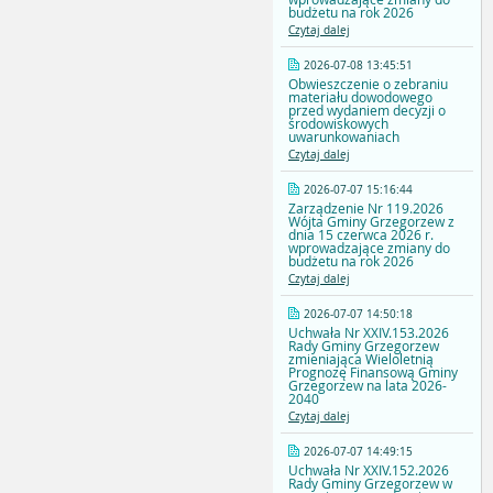
budżetu na rok 2026
Czytaj dalej
2026-07-08 13:45:51
Obwieszczenie o zebraniu
materiału dowodowego
przed wydaniem decyzji o
środowiskowych
uwarunkowaniach
Czytaj dalej
2026-07-07 15:16:44
Zarządzenie Nr 119.2026
Wójta Gminy Grzegorzew z
dnia 15 czerwca 2026 r.
wprowadzające zmiany do
budżetu na rok 2026
Czytaj dalej
2026-07-07 14:50:18
Uchwała Nr XXIV.153.2026
Rady Gminy Grzegorzew
zmieniająca Wieloletnią
Prognozę Finansową Gminy
Grzegorzew na lata 2026-
2040
Czytaj dalej
2026-07-07 14:49:15
Uchwała Nr XXIV.152.2026
Rady Gminy Grzegorzew w