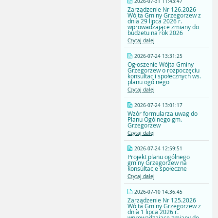
2026-07-31 11:43:47
Zarządzenie Nr 126.2026
Wójta Gminy Grzegorzew z
dnia 29 lipca 2026 r.
wprowadzające zmiany do
budżetu na rok 2026
Czytaj dalej
2026-07-24 13:31:25
Ogłoszenie Wójta Gminy
Grzegorzew o rozpoczęciu
konsultacji społecznych ws.
planu ogólnego
Czytaj dalej
2026-07-24 13:01:17
Wzór formularza uwag do
Planu Ogólnego gm.
Grzegorzew
Czytaj dalej
2026-07-24 12:59:51
Projekt planu ogólnego
gminy Grzegorzew na
konsultacje społeczne
Czytaj dalej
2026-07-10 14:36:45
Zarządzenie Nr 125.2026
Wójta Gminy Grzegorzew z
dnia 1 lipca 2026 r.
wprowadzające zmiany do