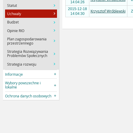
14:04:26
Statut
2015-12-18
Krzysztof Wróblewski
Z
Uchwały
14:04:30
Budżet
Opinie RIO
Plan zagospodarowania
przestrzennego
Strategia Rozwiązywania
Problemów Społecznych
Strategia rozwoju
Informacje
Wybory powszechne i
lokalne
Ochrona danych osobowych