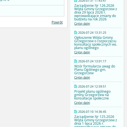
2026-07-31 11:43:47
Zarządzenie Nr 126.2026
Wójta Gminy Grzegorzew z
dnia 29 lipca 2026 r.
wprowadzające zmiany do
budżetu na rok 2026
Powrót
Czytaj dalej
2026-07-24 13:31:25
Ogłoszenie Wójta Gminy
Grzegorzew o rozpoczęciu
konsultacji społecznych ws.
planu ogólnego
Czytaj dalej
2026-07-24 13:01:17
Wzór formularza uwag do
Planu Ogólnego gm.
Grzegorzew
Czytaj dalej
2026-07-24 12:59:51
Projekt planu ogólnego
gminy Grzegorzew na
konsultacje społeczne
Czytaj dalej
2026-07-10 14:36:45
Zarządzenie Nr 125.2026
Wójta Gminy Grzegorzew z
dnia 1 lipca 2026 r.
wprowadzające zmiany do