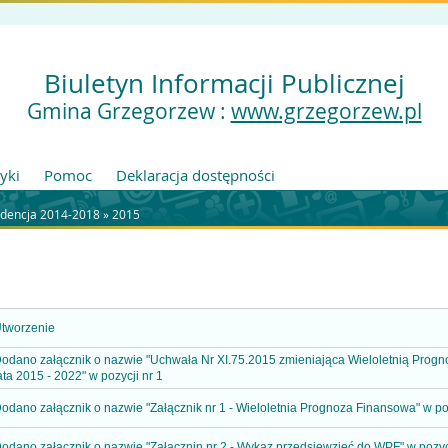
Biuletyn Informacji Publicznej
Gmina Grzegorzew :
www.grzegorzew.pl
tyki
Pomoc
Deklaracja dostępności
adencja 2014-2018
»
2015
tworzenie
odano załącznik o nazwie "Uchwała Nr XI.75.2015 zmieniająca Wieloletnią Pro
ata 2015 - 2022" w pozycji nr 1
odano załącznik o nazwie "Załącznik nr 1 - Wieloletnia Prognoza Finansowa" w poz
odano załącznik o nazwie "Załącznin nr 2 - Wykaz przedsięwzięć do WPF" w pozycj