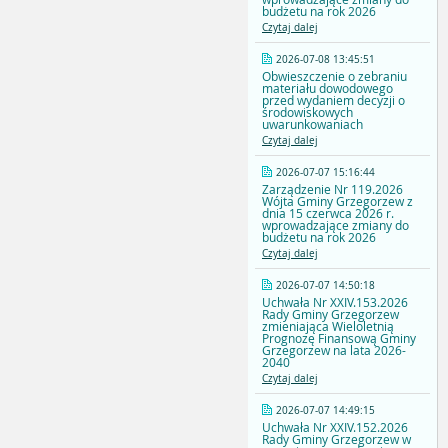
budżetu na rok 2026
Czytaj dalej
2026-07-08 13:45:51
Obwieszczenie o zebraniu
materiału dowodowego
przed wydaniem decyzji o
środowiskowych
uwarunkowaniach
Czytaj dalej
2026-07-07 15:16:44
Zarządzenie Nr 119.2026
Wójta Gminy Grzegorzew z
dnia 15 czerwca 2026 r.
wprowadzające zmiany do
budżetu na rok 2026
Czytaj dalej
2026-07-07 14:50:18
Uchwała Nr XXIV.153.2026
Rady Gminy Grzegorzew
zmieniająca Wieloletnią
Prognozę Finansową Gminy
Grzegorzew na lata 2026-
2040
Czytaj dalej
2026-07-07 14:49:15
Uchwała Nr XXIV.152.2026
Rady Gminy Grzegorzew w