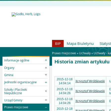
BIP
Mapa Biuletynu
Statys
Prawo miejscowe »
Uchwały
»
Uchwały - k
Informacje ogólne
Historia zmian artykułu
Organy
Gmina
2015-12-18
Krzysztof Wróblewski
U
Jednostki organizacyjne
14:04:14
Szkoły i Placówki
2015-12-18
D
Krzysztof Wróblewski
Niepubliczne
14:04:26
l
2015-12-18
Urząd Gminy
Krzysztof Wróblewski
D
14:04:26
Prawo miejscowe
2015-12-18
Krzysztof Wróblewski
D