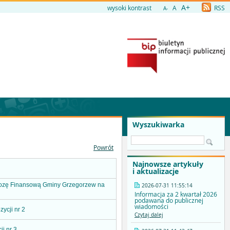
A+
wysoki kontrast
A
RSS
A-
Wyszukiwarka
Powrót
Najnowsze artykuły
i aktualizacje
gnozę Finansową Gminy Grzegorzew na
2026-07-31 11:55:14
Informacja za 2 kwartał 2026
podawana do publicznej
wiadomości
ycji nr 2
Czytaj dalej
i nr 3