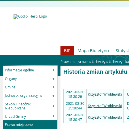
BIP
Mapa Biuletynu
Statys
Prawo miejscowe »
Uchwały
»
Uchwały - k
Informacje ogólne
Historia zmian artykułu
Organy
Gmina
2021-03-30
Krzysztof Wróblewski
U
Jednostki organizacyjne
15:30:29
Szkoły i Placówki
2021-03-30
D
Krzysztof Wróblewski
Niepubliczne
15:30:44
G
2021-03-30
Urząd Gminy
Krzysztof Wróblewski
Z
15:30:47
Prawo miejscowe