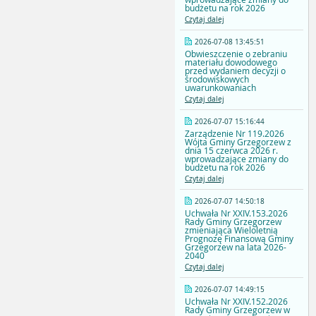
budżetu na rok 2026
Czytaj dalej
2026-07-08 13:45:51
Obwieszczenie o zebraniu
materiału dowodowego
przed wydaniem decyzji o
środowiskowych
uwarunkowaniach
Czytaj dalej
2026-07-07 15:16:44
Zarządzenie Nr 119.2026
Wójta Gminy Grzegorzew z
dnia 15 czerwca 2026 r.
wprowadzające zmiany do
budżetu na rok 2026
Czytaj dalej
2026-07-07 14:50:18
Uchwała Nr XXIV.153.2026
Rady Gminy Grzegorzew
zmieniająca Wieloletnią
Prognozę Finansową Gminy
Grzegorzew na lata 2026-
2040
Czytaj dalej
2026-07-07 14:49:15
Uchwała Nr XXIV.152.2026
Rady Gminy Grzegorzew w