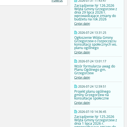
Powrót
2026-07-31 11:43:47
Zarządzenie Nr 126.2026
Wójta Gminy Grzegorzew z
dnia 29 lipca 2026 r.
wprowadzające zmiany do
budżetu na rok 2026
Czytaj dalej
2026-07-24 13:31:25
Ogłoszenie Wójta Gminy
Grzegorzew o rozpoczęciu
konsultacji społecznych ws.
planu ogólnego
Czytaj dalej
2026-07-24 13:01:17
Wzór formularza uwag do
Planu Ogólnego gm.
Grzegorzew
Czytaj dalej
2026-07-24 12:59:51
Projekt planu ogólnego
gminy Grzegorzew na
konsultacje społeczne
Czytaj dalej
2026-07-10 14:36:45
Zarządzenie Nr 125.2026
Wójta Gminy Grzegorzew z
dnia 1 lipca 2026 r.
wprowadzające zmiany do